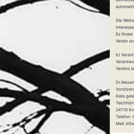
automatis
Die Webs
Interess
Es finde
Verein u
b) Verant
Verantwor
Vereins is
Dr.Alexa
Vorsitze
Kiels gel
Teichhör
24119 Kr
Telefon
Mail: inf