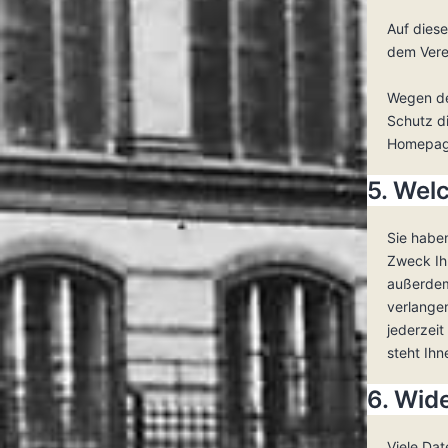
Auf diese
dem Vere
Wegen de
Schutz di
Homepag
5. Wel
Sie habe
Zweck Ih
außerdem
verlange
jederzei
steht Ih
6. Wid
Viele Dat