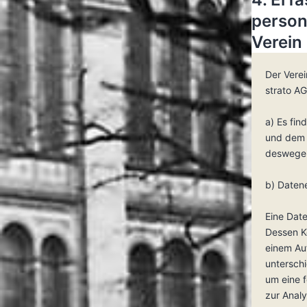
person
Verein
Der Verei
strato AG
a) Es fi
und dem V
deswegen 
b) Daten
Eine Dat
Dessen K
einem Au
unterschi
um eine f
zur Anal