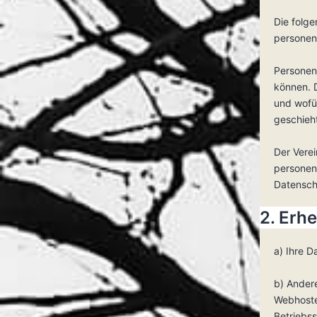
Die folg
personen
Personenb
können. 
und wofür
geschieh
Der Verei
personen
Datensch
2. Erh
a) Ihre 
b) Ander
Webhoster
Betriebss