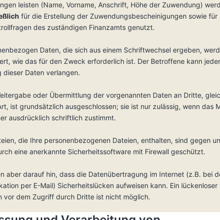
gen leisten (Name, Vorname, Anschrift, Höhe der Zuwendung) wer
eßlich
für die Erstellung der Zuwendungsbescheinigungen sowie für
trollfragen des zuständigen Finanzamts genutzt.
enbezogen Daten, die sich aus einem Schriftwechsel ergeben, wer
rt, wie das für den Zweck erforderlich ist. Der Betroffene kann jeder
 dieser Daten verlangen.
eitergabe oder Übermittlung der vorgenannten Daten an Dritte, glei
rt, ist grundsätzlich ausgeschlossen; sie ist nur zulässig, wenn das M
r ausdrücklich schriftlich zustimmt.
eien, die Ihre personenbezogenen Dateien, enthalten, sind gegen u
urch eine anerkannte Sicherheitssoftware mit Firewall geschützt.
n aber darauf hin, dass die Datenübertragung im Internet (z.B. bei d
tion per E-Mail) Sicherheitslücken aufweisen kann. Ein lückenloser
 vor dem Zugriff durch Dritte ist nicht möglich.
assung und Verarbeitung von