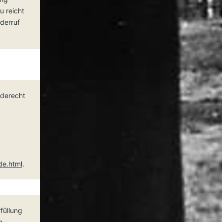
u reicht
iderruf
rderecht
de.html
.
füllung
m