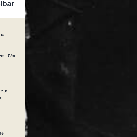
lbar
und
ins (Vor-
e zur
s.
ge