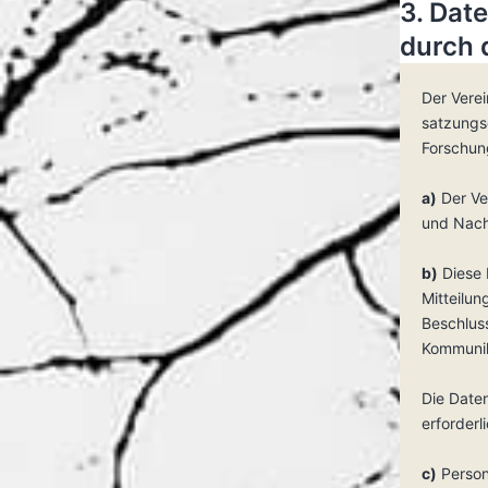
3. Dat
durch 
Der Verei
satzungs
Forschun
a)
Der Ve
und Nach
b)
Diese 
Mitteilun
Beschlus
Kommunik
Die Date
erforderl
c)
Person