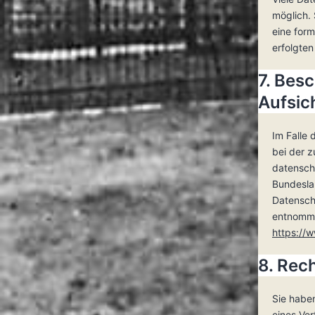
möglich. 
eine form
erfolgten
7. Bes
Aufsic
Im Falle
bei der 
datensch
Bundeslan
Datensch
entnomm
https://w
8. Rec
Sie haben
eines Ver