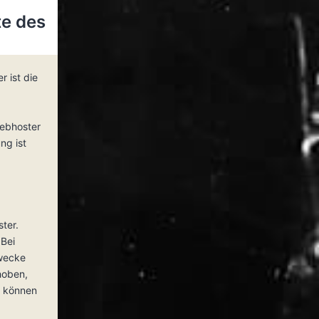
e des
r ist die
ebhoster
ng ist
ster.
Bei
Zwecke
hoben,
n können