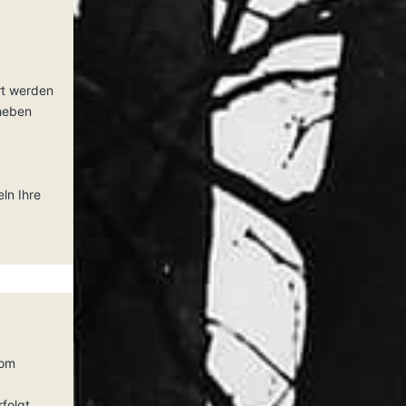
rt werden
rheben
ln Ihre
vom
folgt