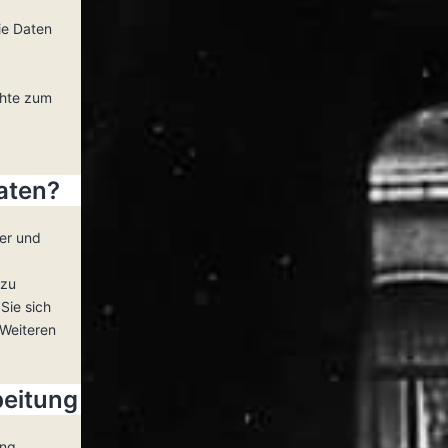
ie Daten
chte zum
aten?
ger und
 zu
Sie sich
Weiteren
beitung
ung