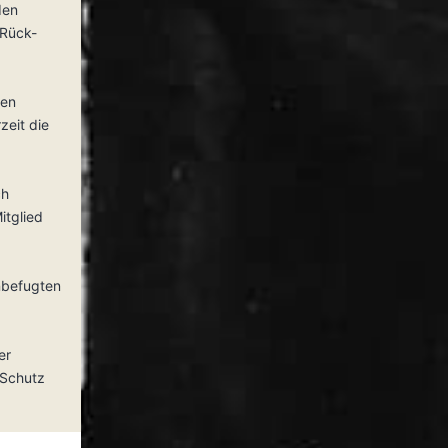
den
 Rück-
den
zeit die
ch
itglied
nbefugten
er
 Schutz