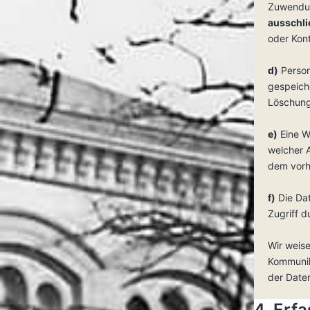
Zuwendun
ausschli
oder Kon
d)
Person
gespeiche
Löschung
e)
Eine W
welcher A
dem vorhe
f)
Die Dat
Zugriff d
Wir weise
Kommunika
der Daten
4. Erf