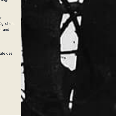
en
öglichen.
er und
site des